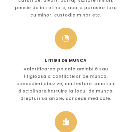
cazuri de: divort, partaj, vizitare minori,
pensie de intretinere, acord parasire tara
cu minor, custodie minor etc.

LITIGII DE MUNCA
Valorificarea pe cale amiabilă sau
litigioasă a conflictelor de munca,
concedieri abuzive, contestare sanctiuni
disciplinare,hartuire la locul de munca,
drepturi salariale, concedii medicale.
