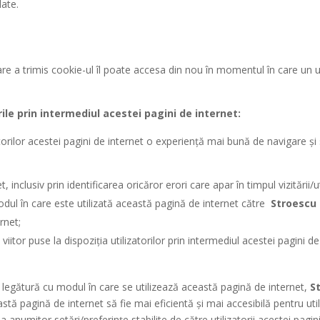
late.
e a trimis cookie-ul îl poate accesa din nou în momentul în care un ut
ile prin intermediul acestei pagini de internet:
atorilor acestei pagini de internet o experiență mai bună de navigare și s
, inclusiv prin identificarea oricăror erori care apar în timpul vizitării/ut
odul în care este utilizată această pagină de internet către
Stroescu 
rnet;
iitor puse la dispoziția utilizatorilor prin intermediul acestei pagini de
 legătură cu modul în care se utilizează această pagină de internet,
S
 pagină de internet să fie mai eficientă și mai accesibilă pentru utili
 anumitor setări/preferințe stabilite de către utilizatorii acestei pagin