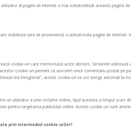
lizator al paginii de internet a mai vizitat/utilizat această pagină de 
are stabilește țara de proveniență a utilizatorului paginii de internet. 
nerează cookie-uri care memorează acest demers. Serverele utilizează 
a acestor cookie-uri permite să asociem orice comentariu postat pe pag
strează-mă înregistrat”, aceste cookie-uri se vor șterge automat la mo
ătre un utilizator a unei reclame online, tipul acesteia și timpul scurs 
losite pentru targetarea publicității online. Aceste cookie-uri sunt ano
ate prin intermediul cookie-urilor?