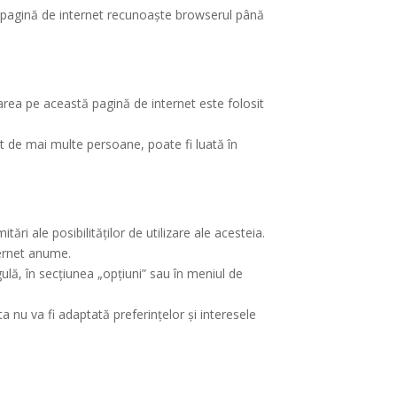
tă pagină de internet recunoaște browserul până
garea pe această pagină de internet este folosit
it de mai multe persoane, poate fi luată în
ări ale posibilităților de utilizare ale acesteia.
ternet anume.
ulă, în secțiunea „opțiuni” sau în meniul de
 nu va fi adaptată preferințelor și interesele