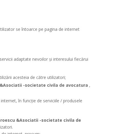
ilizator se întoarce pe pagina de internet
ervicii adaptate nevoilor și interesului fiecărui
ilizării acesteia de către utilizatori;
&Asociatii -societate civila de avocatura
,
 internet, în funcție de serviciile / produsele
troescu &Asociatii -societate civila de
zatori.
i de internet, precum: