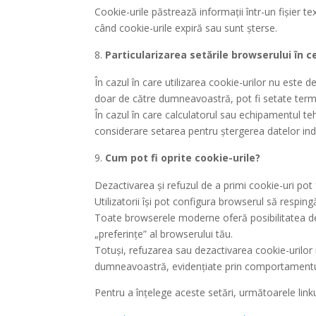
Cookie-urile păstrează informații într-un fișier
când cookie-urile expiră sau sunt șterse.
Particularizarea setările browserului în c
În cazul în care utilizarea cookie-urilor nu este 
doar de către dumneavoastră, pot fi setate terme
În cazul în care calculatorul sau echipamentul te
considerare setarea pentru ștergerea datelor ind
Cum pot fi oprite cookie-urile?
Dezactivarea și refuzul de a primi cookie-uri pot fa
Utilizatorii își pot configura browserul să respin
Toate browserele moderne oferă posibilitatea de a
„preferințe” al browserului tău.
Totuși, refuzarea sau dezactivarea cookie-urilor 
dumneavoastră, evidențiate prin comportamentu
Pentru a înțelege aceste setări, următoarele linkur