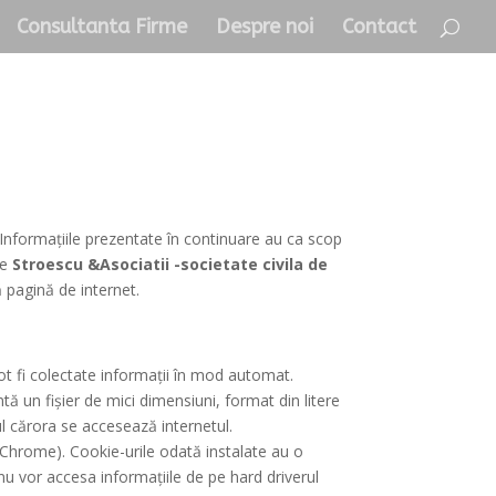
Consultanta Firme
Despre noi
Contact
 . Informațiile prezentate în continuare au ca scop
re
Stroescu &Asociatii -societate civila de
ă pagină de internet.
pot fi colectate informații în mod automat.
 un fișier de mici dimensiuni, format din litere
ul cărora se accesează internetul.
, Chrome). Cookie-urile odată instalate au o
u vor accesa informațiile de pe hard driverul