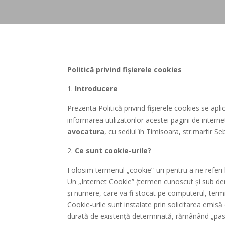
Politică privind fișierele cookies
Introducere
Prezenta Politică privind fișierele cookies se apli
informarea utilizatorilor acestei pagini de interne
avocatura
, cu sediul în Timisoara, str.martir Se
Ce sunt cookie-urile?
Folosim termenul „cookie”-uri pentru a ne referi 
Un „Internet Cookie” (termen cunoscut și sub den
și numere, care va fi stocat pe computerul, termi
Cookie-urile sunt instalate prin solicitarea emis
durată de existență determinată, rămânând „pasiv