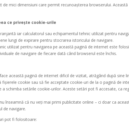
 text de mici dimensiuni care permit recunoașterea browserului. Aceas
eea ce privește cookie-urile
deranjantă iar calculatorul sau echipamentul tehnic utilizat pentru navi
ne lungi de expirare pentru stocrarea istoricului de navigare.
hnic utilizat pentru navigarea pe această pagină de internet este folos
ividuale de navigare de fiecare dată când browserul este închis.
ce această pagină de internet dificil de vizitat, atrăgând după sine limit
gă fișierele cookie sau să fie acceptate cookie-uri de la o pagină de in
 schimba setările cookie-urilor. Aceste setări pot fi accesate, ca reg
nu înseamnă că nu veți mai primi publicitate online – ci doar ca aceasta
l de navigare.
i pot fi folositoare: