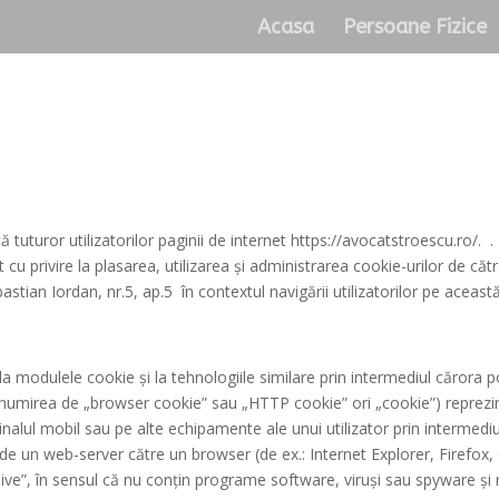
Acasa
Persoane Fizice
că tuturor utilizatorilor paginii de internet https://avocatstroescu.ro/.
t cu privire la plasarea, utilizarea și administrarea cookie-urilor de căt
bastian Iordan, nr.5, ap.5
în contextul navigării utilizatorilor pe aceast
la modulele cookie și la tehnologiile similare prin intermediul cărora 
umirea de „browser cookie” sau „HTTP cookie” ori „cookie”) reprezintă
nalul mobil sau pe alte echipamente ale unui utilizator prin intermedi
ă de un web-server către un browser (de ex.: Internet Explorer, Firefox
e”, în sensul că nu conțin programe software, viruși sau spyware și n