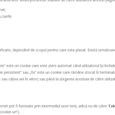
net;
 tarife;
?
ficativ, depinzând de scopul pentru care este plasat. Există următoare
ne” este un cookie care este șters automat când utilizatorul își închid
e persistent” sau „fix” este un cookie care rămâne stocat în terminalu
e sau câțiva ani în viitor) sau până la ștegerea acestuia de către utiliz
net pot fi furnizate prin intermediul unor terți, adică nu de către
Tak
cookie-uri”).