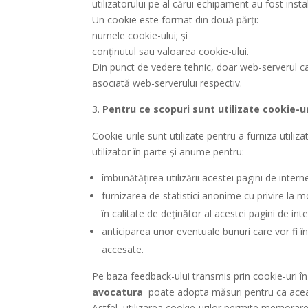
utilizatorului pe al cărui echipament au fost insta
Un cookie este format din două părți:
numele cookie-ului; și
conținutul sau valoarea cookie-ului.
Din punct de vedere tehnic, doar web-serverul car
asociată web-serverului respectiv.
Pentru ce scopuri sunt utilizate cookie-ur
Cookie-urile sunt utilizate pentru a furniza utiliz
utilizator în parte și anume pentru:
îmbunătățirea utilizării acestei pagini de internet
furnizarea de statistici anonime cu privire la m
în calitate de deținător al acestei pagini de inte
anticiparea unor eventuale bunuri care vor fi în v
accesate.
Pe baza feedback-ului transmis prin cookie-uri în
avocatura
poate adopta măsuri pentru ca această
Astfel, utilizarea cookie-urilor permite memorarea