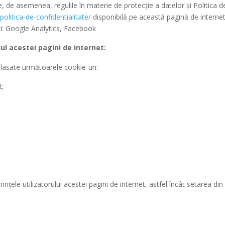
te, de asemenea, regulile în materie de protecție a datelor și Politica d
olitica-de-confidentialitate/
disponibilă pe această pagină de internet
ți: Google Analytics, Facebook
ul acestei pagini de internet:
i plasate următoarele cookie-uri:
t;
țele utilizatorului acestei pagini de internet, astfel încât setarea din n